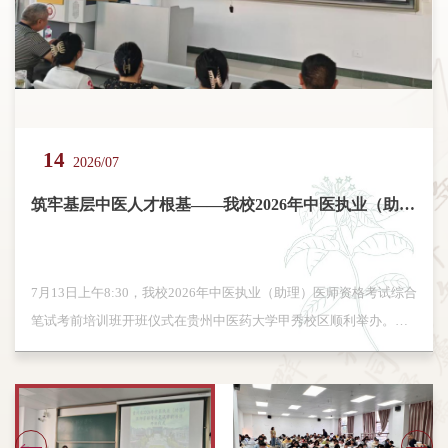
14
30
09
28
11
2026/02
2026/07
2026/04
2026/04
2026/03
深化交流合作 共谋继教发展
校企携手传苗医 深化合作促发展——继续教育学院赴贵州良济...
严把毕业生质量关 筑牢中医人才基础 ——贵州中医药大学继...
筑牢基层中医人才根基——我校2026年中医执业（助理）医师...
我校2026年成人高等学历继续教育学位英语考试顺利举行
7月13日上午8:30，我校2026年中医执业（助理）医师资格考试综合
4月30日，贵州中医药大学继续教育学院2024级中医学（专升本）
为进一步提升学历继续教育与非学历教育管理水平和办学质量，4月
3月27日下午14时至16时，贵州中医药大学2026年成人高等学历继
2026年2月10日，我校继续教育学院院长李志强、副院长冯波及相
笔试考前培训班开班仪式在贵州中医药大学甲秀校区顺利举办。本
班毕业考试在甲秀校区教学楼4-3教室顺利举行。继续教育学院副院
9日上午，我校继续教育学院副院长冯波带队，赴贵州中医药大学时
续教育学位英语考试在甲秀校区教学楼5-6、5-7教室顺利举行。本
关工作人员一行应邀前往位于贵州双龙航空港经济区谷脚医药工业
次培训由省中医药管理局委托我校继续教育学院承办，全体参训学
长冯波到场巡考，2024级中医学专业73名学生参加考试。本次毕业
珍学院（以下称时珍学院）继续教育学院开展专题交流。时珍学院
次考试由继续教育学院精心组织，旨在检验成人高等教育本科层次
园的贵州良济药业有限公司实地考察交流。公司负责人陪同参观生
员、学院教职工参加本次开班仪式。 开班仪式上，主持人介绍到场
考试旨在全面检验学生专业理论水平与临床综合应用能力，考试科
继续教育学院院长秦天刚、副院长陈佳、王芳及相关负责人参加交
学生的英语学业水平，为授予学士学位提供重要依据。学院高度重
产车间及办公区域，详细介绍了企业生产运营、苗医药资源挖掘与
教职工，继续教育学院副院长冯波作开班讲话...
目为《内科综合》《外科综合》两门核心课程，...
流。座谈会上，双方分别介绍了各自继续教育...
视此次考试工作，考前成立了考务工作领导小组，...
文化传承等相关情况。座谈会上，公司负责人介绍...