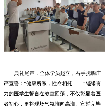
典礼尾声，全体学员起立，右手抚胸庄
严宣誓：
“健康所系，性命相托……” 铿锵有
力的医学生誓言在教室回荡，不仅彰显着医
者初心，更将现场气氛推向高潮。宣誓完毕