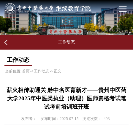
工作动态
工作动态
当前位置:
首页
->
工作动态
->
正文
薪火相传助通关 黔中名医育新才——贵州中医药
大学2025年中医类执业（助理）医师资格考试笔
试考前培训班开班​
发布者：
发布时间：2025-07-15
浏览次数：
493