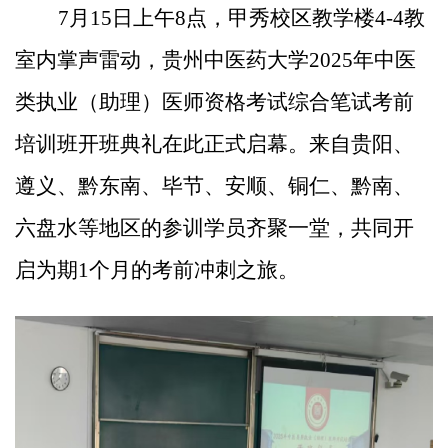
7月15日
上午
8点
，甲秀校区教学楼
4-4教
室内掌声雷动，贵州中医药大学2025年中医
类执业（助理）医师资格考试综合笔试考前
培训班开班典礼在此正式启幕。来自
贵阳、
遵义、黔东南、毕节、安顺、铜仁、黔南、
六盘水等地区
的参训学员齐聚一堂，共同开
启为期
1个月
的考前冲刺之旅。